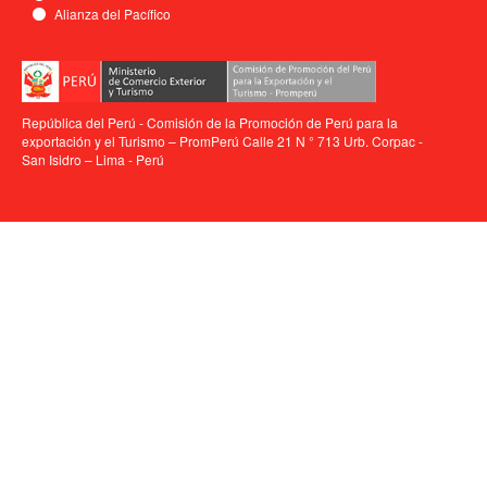
Alianza del Pacífico
República del Perú - Comisión de la Promoción de Perú para la
exportación y el Turismo – PromPerú Calle 21 N ° 713 Urb. Corpac -
San Isidro – Lima - Perú